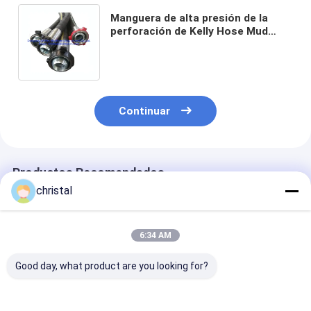
Manguera de alta presión de la
perforación de Kelly Hose Mud
Pump Rotary del campo petrolífero
de la vibración del API 7K
Continuar
Productos Recomendados
christal
6:34 AM
Good day, what product are you looking for?
API Fig100, Fig200,
FMC WECO Tipo
Unión del marti