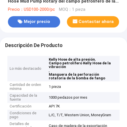
Hose Mud Pump Rotary del campo petrolífero de la
vibración del API 7K
Precio：USD100-2000/pc
MOQ：1 pieza
Mejor precio
Contactar ahora
Descripción De Producto
,
Kelly Hose de alta presión
Campo petrolífero Kelly Hose de la
vibración
Lo más destacado
,
Manguera de la perforación
rotatoria de la bomba de fango
Cantidad de orden
1 pieza
mínima
Capacidad de la
1000 pedazos por mes
fuente
Certificación
API 7K
Condiciones de
L/C, T/T, Western Union, MoneyGram
pago
Detalles de
Caso de madera de la exportación