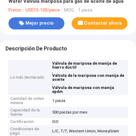
Wafer Válvula mariposa para gas de aceite de agua
Precio：USD15-100/piece
MOQ：1 pieza
Mejor precio
Contactar ahora
Descripción De Producto
Válvula de mariposa de manija de
hierro dúctil
,
Válvula de la mariposa con manija de
Lo más destacado
aceite
,
Válvula de mariposa con manija
epdm
Cantidad de orden
1 pieza
mínima
Capacidad de la
500 piezas por mes
fuente
Certificación
ISO
Condiciones de
L/C, T/T, Western Union, MoneyGram
pago