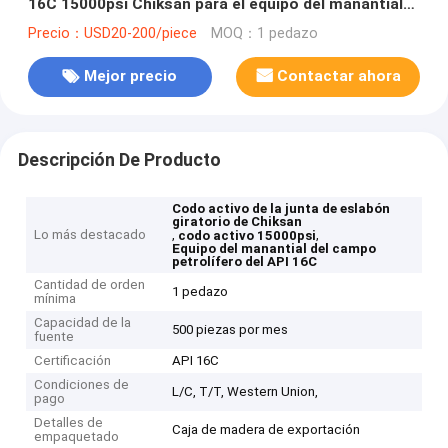
16C 15000psi Chiksan para el equipo del manantial
del campo petrolífero
Precio：USD20-200/piece
MOQ：1 pedazo
Mejor precio
Contactar ahora
Descripción De Producto
Codo activo de la junta de eslabón
giratorio de Chiksan
Lo más destacado
,
,
codo activo 15000psi
Equipo del manantial del campo
petrolífero del API 16C
Cantidad de orden
1 pedazo
mínima
Capacidad de la
500 piezas por mes
fuente
Certificación
API 16C
Condiciones de
L/C, T/T, Western Union,
pago
Detalles de
Caja de madera de exportación
empaquetado