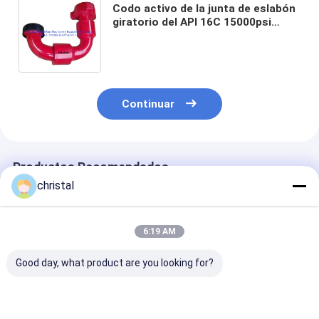
Codo activo de la junta de eslabón
giratorio del API 16C 15000psi
Chiksan para el equipo del
manantial del campo petrolífero
Continuar
Productos Recomendados
christal
6:19 AM
Good day, what product are you looking for?
API Fig100, Fig200,
FMC WECO Tipo
Unión del marti
Fig206, Fig402,
roscado o soldado a
higo 200 de Ri