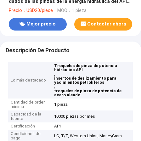
dados de las pinzas de la energía hidráulica del API
usadas para el campo petrolífero
Precio：USD20/piece
MOQ：1 pieza
Mejor precio
Contactar ahora
Descripción De Producto
Troqueles de pinza de potencia
hidráulica API
,
insertos de deslizamiento para
Lo más destacado
yacimientos petrolíferos
,
troqueles de pinza de potencia de
acero aleado
Cantidad de orden
1 pieza
mínima
Capacidad de la
10000 piezas por mes
fuente
Certificación
API
Condiciones de
LC, T/T, Western Union, MoneyGram
pago