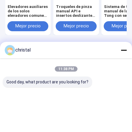
Elevadores auxiliares
Troqueles de pinza
Sistema de tr
de los solos
manual API e
manual de la l
elevadores comunes
insertos deslizantes
Tong con sens
de Rig Use Wellhead
giratorios 1/2 X 1-
par y celda de
Tool Type SJ de la
1/4 X 5''
Mejor precio
Mejor precio
Mejor pre
perforación
Inicio
Mapa del Sitio
Desktop Site
christal
Mapa del Sitio
Privacy Policy
Calidad
Equipo de producción del campo petrolífero
Fábrica De
China.Copyright © 2025 Dongying Oilman Machinery Equipment
11:38 PM
Co.,Ltd.. All Rights Reserved.
Good day, what product are you looking for?
Inicio
Productos
Sobre nosotros