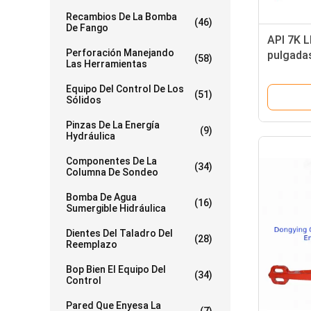
Recambios De La Bomba
(46)
De Fango
API 7K L
Perforación Manejando
pulgada
(58)
Las Herramientas
para her
manipula
Equipo Del Control De Los
(51)
Sólidos
Pinzas De La Energía
(9)
Hydráulica
Componentes De La
(34)
Columna De Sondeo
Bomba De Agua
(16)
Sumergible Hidráulica
Dientes Del Taladro Del
(28)
Reemplazo
Bop Bien El Equipo Del
(34)
Control
Pared Que Enyesa La