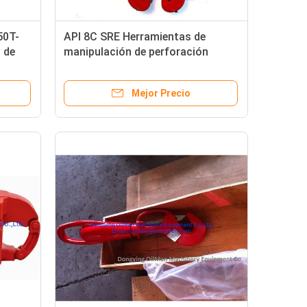
50T-
API 8C SRE Herramientas de
 de
manipulación de perforación
mientas
ascensor de caña de succión 20
toneladas 25 toneladas
Mejor Precio