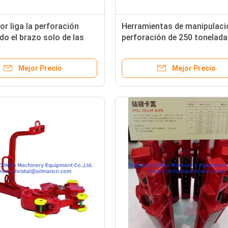
dor liga la perforación
Herramientas de manipulaci
o el brazo solo de las
perforación de 250 tonelada
ntas API 8C/doble sin
ascensores de puertas later
tipo SLX
Mejor Precio
Mejor Precio