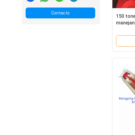
Contacto
150 tone
manejand
tipo ele
tubo de 