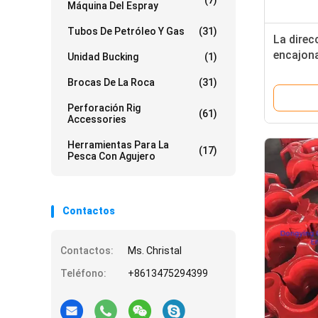
(7)
Máquina Del Espray
Tubos De Petróleo Y Gas
(31)
La direc
encajona
Unidad Bucking
(1)
las pinz
Brocas De La Roca
(31)
HT65 H
Perforación Rig
(61)
Accessories
Herramientas Para La
(17)
Pesca Con Agujero
Contactos
Contactos:
Ms. Christal
Teléfono:
+8613475294399