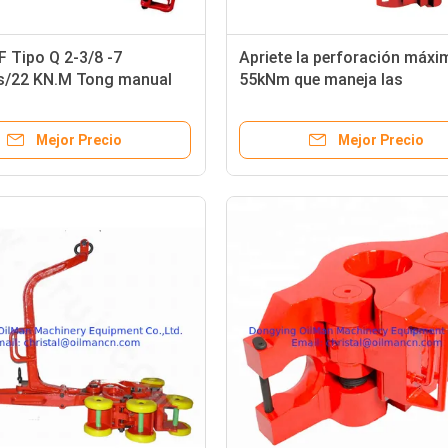
F Tipo Q 2-3/8 -7
Apriete la perforación máxi
s/22 KN.M Tong manual
55kNm que maneja las
ramientas de
herramientas mecanografían
ción de perforación
pinzas del manual de B
Mejor Precio
Mejor Precio