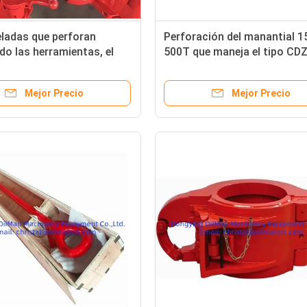
ladas que perforan
Perforación del manantial 1
o las herramientas, el
500T que maneja el tipo CDZ
vador de la DD y de DDZ del
los elevadores de las herra
taladro
Mejor Precio
Mejor Precio