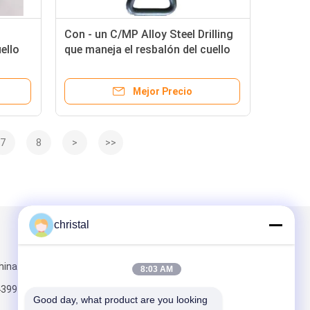
Con - un C/MP Alloy Steel Drilling
ello
que maneja el resbalón del cuello
 para
de taladro de las herramientas
para el campo petrolífero API 7K
Mejor Precio
7
8
>
>>
christal
Envíenos un correo
hina.com
8:03 AM
4399
Good day, what product are you looking 