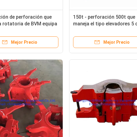
ción de perforación que
150t - perforación 500t que
 rotatoria de BVM equipa
maneja el tipo elevadores 5 
as del manual de HT35
herramientas de CDZ el 1/2”
T100
Mejor Precio
Mejor Precio