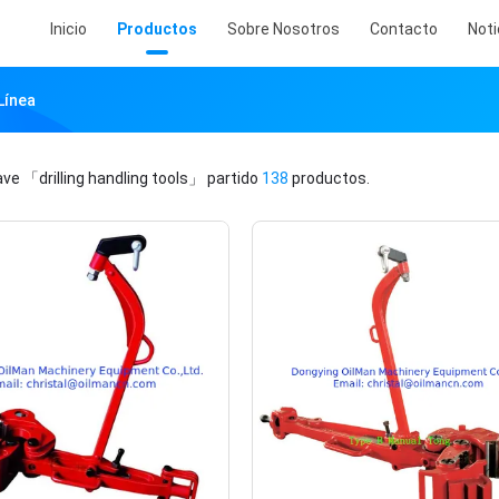
Inicio
Productos
Sobre Nosotros
Contacto
Noti
Línea
lave
「drilling handling tools」
partido
138
productos.