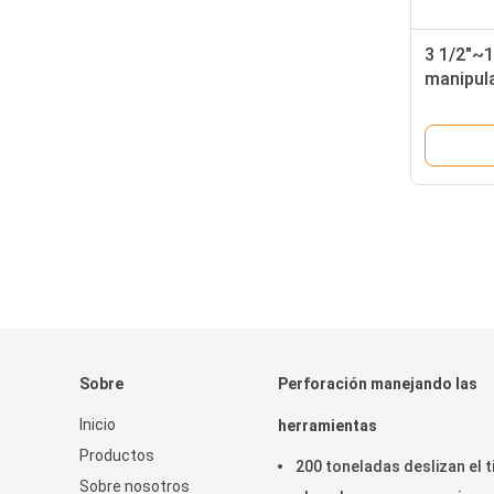
3 1/2"~1
manipul
manuales
petróleo
Sobre
Perforación manejando las
Inicio
herramientas
Productos
200 toneladas deslizan el t
Sobre nosotros