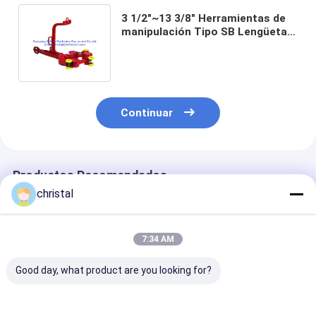
3 1/2"~13 3/8" Herramientas de
manipulación Tipo SB Lengüetas
manuales para perforación de
petróleo
Continuar
Productos Recomendados
christal
7:34 AM
Good day, what product are you looking for?
Elevadores auxiliares
Troqueles de pinza
Sistema de tr