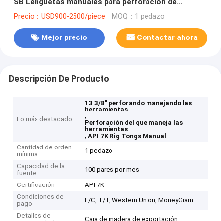
SB Lengüetas manuales para perforación de
petróleo
Precio：USD900-2500/piece
MOQ：1 pedazo
Mejor precio
Contactar ahora
Descripción De Producto
13 3/8" perforando manejando las
herramientas
,
Lo más destacado
Perforación del que maneja las
herramientas
,
API 7K Rig Tongs Manual
Cantidad de orden
1 pedazo
mínima
Capacidad de la
100 pares por mes
fuente
Certificación
API 7K
Condiciones de
L/C, T/T, Western Union, MoneyGram
pago
Detalles de
Caja de madera de exportación