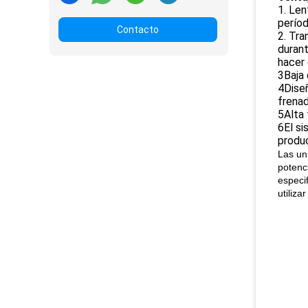
1. Len
períod
Contacto
2. Tra
durant
hacer 
3Baja 
4Diseñ
frena
5Alta 
6El si
produ
Las un
potenc
especi
utiliza