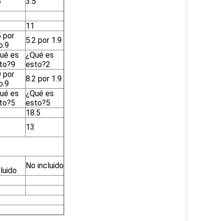
8
3.5
11
5 por
5.2 por 1.9
o.9
ué es
¿Qué es
to?9
esto?2
9 por
8.2 por 1.9
o.9
ué es
¿Qué es
to?5
esto?5
18.5
13
o
No incluido
cluido