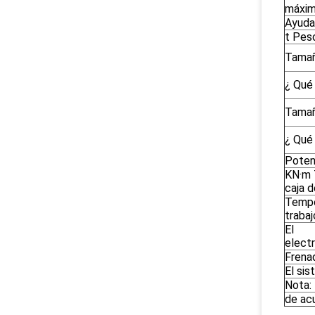
máxi
Ayuda
t Pes
Tamañ
¿ Qué
Tamañ
¿ Qué
Poten
KN·m 
caja 
Tempe
trabaj
El
elect
Frena
El si
Nota:
de acu