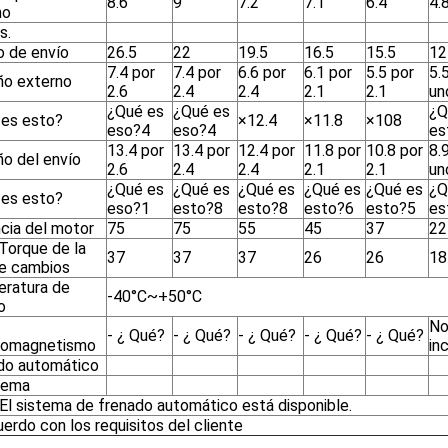
8.6
9
7.2
7.1
6.4
4.
mo
s.
o de envío
26.5
22
19.5
16.5
15.5
12
7.4 por
7.4 por
6.6 por
6.1 por
5.5 por
5.
o externo
2.6
2.4
2.4
2.1
2.1
un
¿Qué es
¿Qué es
¿Q
 es esto?
×12.4
×11.8
×108
eso?4
eso?4
es
13.4 por
13.4 por
12.4 por
11.8 por
10.8 por
8.
o del envío
2.6
2.4
2.4
2.1
2.1
un
¿Qué es
¿Qué es
¿Qué es
¿Qué es
¿Qué es
¿Q
 es esto?
eso?1
esto?8
esto?8
esto?6
esto?5
es
cia del motor
75
75
55
45
37
22
Torque de la
37
37
37
26
26
18
de cambios
ratura de
-40°C~+50°C
o
N
- ¿ Qué?
- ¿ Qué?
- ¿ Qué?
- ¿ Qué?
- ¿ Qué?
romagnetismo
in
do automático
stema
 El sistema de frenado automático está disponible.
erdo con los requisitos del cliente