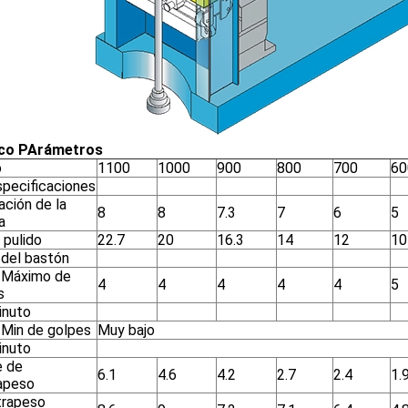
co P
Arámetros
o
1100
1000
900
800
700
60
specificaciones
ación de la
8
8
7.3
7
6
5
a
 pulido
22.7
20
16.3
14
12
10
 del bastón
 Máximo de
4
4
4
4
4
5
s
inuto
 Min de golpes
Muy bajo
inuto
e de
6.1
4.6
4.2
2.7
2.4
1.
apeso
trapeso