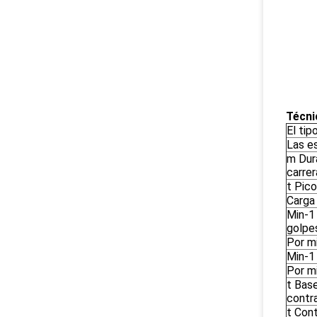
Técni
El tip
Las e
m Dur
carrer
t Pico
Carga
Min-1
golpe
Por m
Min-1
Por m
t Bas
contr
t Con