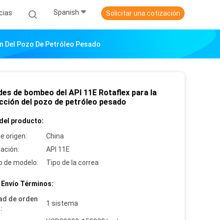
Spanish
cias
Solicitar una cotización
ón Del Pozo De Petróleo Pesado
des de bombeo del API 11E Rotaflex para la
cción del pozo de petróleo pesado
del producto:
e origen:
China
cación:
API 11E
 de modelo:
Tipo de la correa
 Envío Términos:
ad de orden
1 sistema
: