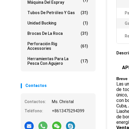
(7)
Máquina Del Espray
Tubos De Petróleo Y Gas
(31)
Pa
Unidad Bucking
(1)
Ga
Brocas De La Roca
(31)
Re
Perforación Rig
(61)
Accessories
Descri
Herramientas Para La
(17)
Pesca Con Agujero
API
Breve 
Las un
Contactos
de tod
único
con bo
Contactos:
Ms. Christal
Cuba, 
Teléfono:
+8613475294399
Liaohe
de bom
energí
Venta