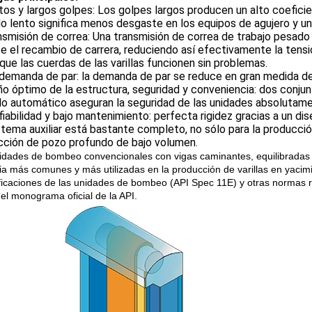
tos y largos golpes: Los golpes largos producen un alto coeficie
o lento significa menos desgaste en los equipos de agujero y un
nsmisión de correa: Una transmisión de correa de trabajo pesad
e el recambio de carrera, reduciendo así efectivamente la tensi
que las cuerdas de las varillas funcionen sin problemas.
demanda de par: la demanda de par se reduce en gran medida deb
o óptimo de la estructura, seguridad y conveniencia: dos conjun
do automático aseguran la seguridad de las unidades absolutam
fiabilidad y bajo mantenimiento: perfecta rigidez gracias a un di
stema auxiliar está bastante completo, no sólo para la producció
cción de pozo profundo de bajo volumen.
idades de bombeo convencionales con vigas caminantes, equilibradas 
ia más comunes y más utilizadas en la producción de varillas en yacim
ficaciones de las unidades de bombeo (API Spec 11E) y otras normas re
r el monograma oficial de la API.