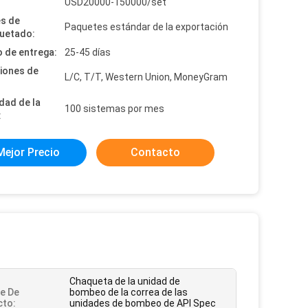
:
USD20000-150000/set
es de
Paquetes estándar de la exportación
uetado:
 de entrega:
25-45 días
iones de
L/C, T/T, Western Union, MoneyGram
dad de la
100 sistemas por mes
:
Mejor Precio
Contacto
Chaqueta de la unidad de
e De
bombeo de la correa de las
cto:
unidades de bombeo de API Spec