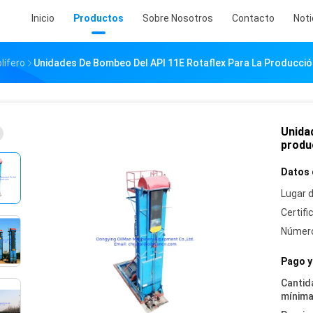
Inicio
Productos
Sobre Nosotros
Contacto
Noti
lífero
Unidades De Bombeo Del API 11E Rotaflex Para La Producci
Unida
produ
Datos 
Lugar d
Certifi
Número
Pago y
Cantid
mínima