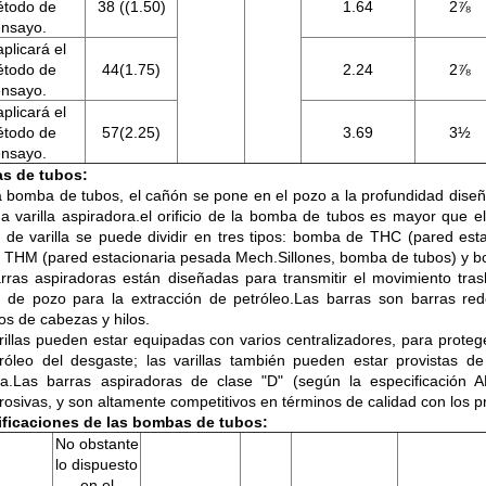
todo de
38 ((1.50)
1.64
2⅞
nsayo.
plicará el
todo de
44(1.75)
2.24
2⅞
nsayo.
plicará el
todo de
57(2.25)
3.69
3½
nsayo.
s de tubos:
a bomba de tubos, el cañón se pone en el pozo a la profundidad dise
a varilla aspiradora.el orificio de la bomba de tubos es mayor que e
de varilla se puede dividir en tres tipos: bomba de THC (pared est
THM (pared estacionaria pesada Mech.Sillones, bomba de tubos) y 
rras aspiradoras están diseñadas para transmitir el movimiento trasl
de pozo para la extracción de petróleo.Las barras son barras red
os de cabezas y hilos.
rillas pueden estar equipadas con varios centralizadores, para protege
róleo del desgaste; las varillas también pueden estar provistas d
na.Las barras aspiradoras de clase "D" (según la especificación 
rrosivas, y son altamente competitivos en términos de calidad con los 
ficaciones de las bombas de tubos:
No obstante
lo dispuesto
en el