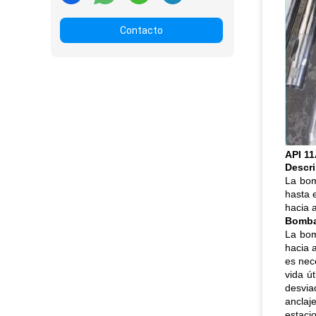
Contacto
API 11
Descri
La bom
hasta e
hacia 
Bomba
La bom
hacia 
es nece
vida ú
desvia
anclaj
estacio