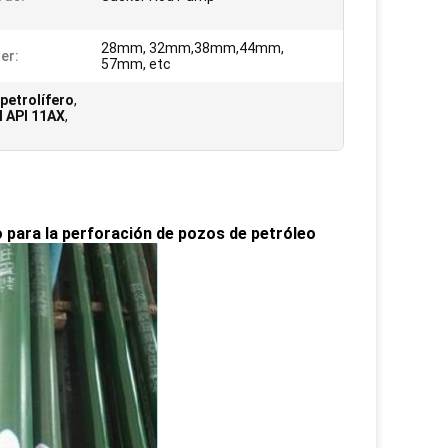
28mm, 32mm,38mm,44mm,
er:
57mm, etc
petrolífero
,
l API 11AX
,
para la perforación de pozos de petróleo