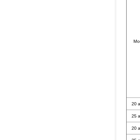
Mo
20 a
25 a
20 a