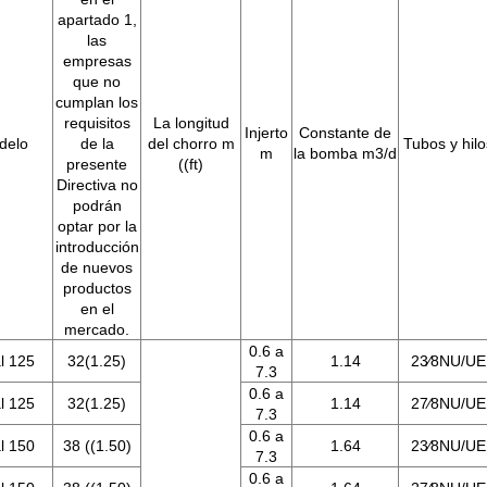
apartado 1,
las
empresas
que no
cumplan los
requisitos
La longitud
Injerto
Constante de
delo
de la
del chorro m
Tubos y hilo
m
la bomba m3/d
presente
((ft)
Directiva no
podrán
optar por la
introducción
de nuevos
productos
en el
mercado.
0.6 a
l 125
32(1.25)
1.14
23⁄8NU/UE
7.3
0.6 a
l 125
32(1.25)
1.14
27⁄8NU/UE
7.3
0.6 a
l 150
38 ((1.50)
1.64
23⁄8NU/UE
7.3
0.6 a