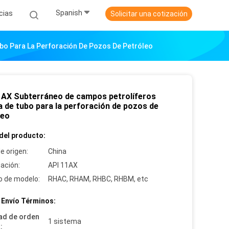
Spanish
cias
Solicitar una cotización
o Para La Perforación De Pozos De Petróleo
1AX Subterráneo de campos petrolíferos
 de tubo para la perforación de pozos de
leo
del producto:
e origen:
China
cación:
API 11AX
 de modelo:
RHAC, RHAM, RHBC, RHBM, etc
 Envío Términos:
ad de orden
1 sistema
: