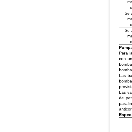
mé
e
Se a
mé
e
Se a
mé
e
Pumpa
Para l
con un
bomba 
bomba 
Las ba
bomba 
provist
Las va
de pet
parafi
antico
Especi