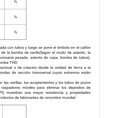
¾
¾
¾
ñada con tubos y luego se pone el émbolo en el cañón
l de la bomba de varillaSegún el modo de asiento, la
acionaria pesada, asiento de copa, bomba de tubos),
bomba THD.
acional o de rotación desde la unidad de tierra a la
ondas de sección transversal cuyos extremos están
r las varillas, los acoplamientos y los tubos de pozos
e raspadores móviles para eliminar los depósitos de
API) muestran una mayor resistencia y propiedades
productos de fabricantes de renombre mundial.