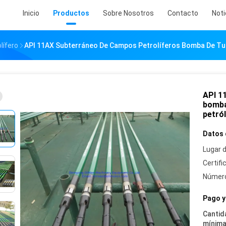
Inicio
Productos
Sobre Nosotros
Contacto
Noti
lífero
API 11AX Subterráneo De Campos Petrolíferos Bomba De Tub
API 1
bomba
petró
Datos 
Lugar d
Certifi
Número
Pago y
Cantid
mínima