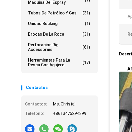
(7)
Máquina Del Espray
Tubos De Petróleo Y Gas
(31)
Ap
Unidad Bucking
(1)
Brocas De La Roca
(31)
Re
Perforación Rig
(61)
Accessories
Descri
Herramientas Para La
(17)
Pesca Con Agujero
AP
Contactos
Contactos:
Ms. Christal
Teléfono:
+8613475294399