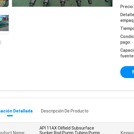
Precio
Detall
empaq
Tiempo
Condic
pago:
Capaci
fuente
ación Detallada
Descripción De Producto
API 11AX Oilfield Subsurface
roduct Name:
Sucker Rod Pump Tubing Pump
Keywo