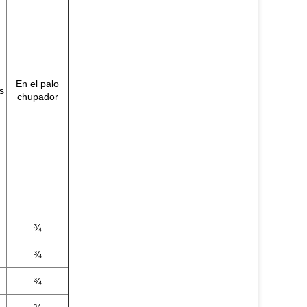
En el palo
s
chupador
¾
¾
¾