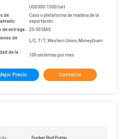
:
USD300-1500/set
es de
Caso o plataforma de madera de la
uetado:
exportación
 de entrega:
25-30 DÍAS
iones de
L/C, T/T, Western Union, MoneyGram
dad de la
100 sistemas por mes
:
Mejor Precio
Contacto
rds:
Sucker Rod Pump