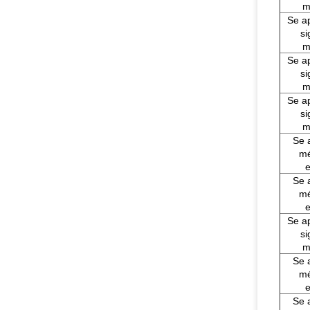
m
Se ap
si
m
Se ap
si
m
Se ap
si
m
Se a
mé
e
Se a
mé
e
Se ap
si
m
Se a
mé
e
Se a