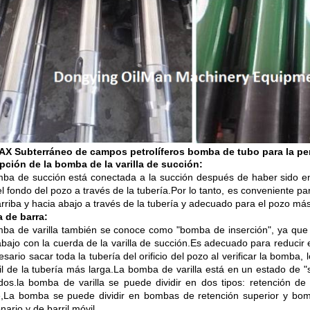
AX Subterráneo de campos petrolíferos bomba de tubo para la pe
pción de la bomba de la varilla de succión:
ba de succión está conectada a la succión después de haber sido ens
l fondo del pozo a través de la tubería.Por lo tanto, es conveniente pa
arriba y hacia abajo a través de la tubería y adecuado para el pozo má
 de barra:
ba de varilla también se conoce como "bomba de inserción", ya que
abajo con la cuerda de la varilla de succión.Es adecuado para reducir
sario sacar toda la tubería del orificio del pozo al verificar la bomba
til de la tubería más larga.La bomba de varilla está en un estado de 
dos.la bomba de varilla se puede dividir en dos tipos: retención d
e,La bomba se puede dividir en bombas de retención superior y bomba
nario y de barril móvil..