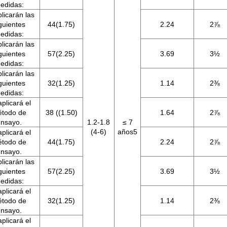
edidas:
licarán las
guientes
44(1.75)
2.24
2⅞
edidas:
licarán las
guientes
57(2.25)
3.69
3½
edidas:
licarán las
guientes
32(1.25)
1.14
2⅜
edidas:
plicará el
todo de
38 ((1.50)
1.64
2⅞
nsayo.
1.2-1.8
≤ 7
(4-6)
años5
plicará el
todo de
44(1.75)
2.24
2⅞
nsayo.
licarán las
guientes
57(2.25)
3.69
3½
edidas:
plicará el
todo de
32(1.25)
1.14
2⅜
nsayo.
plicará el