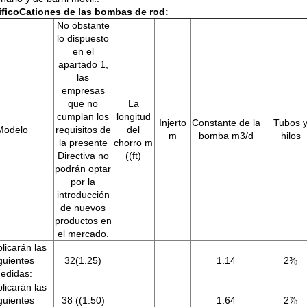
fico
Cationes de las bombas de rod:
No obstante
lo dispuesto
en el
apartado 1,
las
empresas
que no
La
cumplan los
longitud
Injerto
Constante de la
Tubos 
Modelo
requisitos de
del
m
bomba m3/d
hilos
la presente
chorro m
Directiva no
((ft)
podrán optar
por la
introducción
de nuevos
productos en
el mercado.
licarán las
guientes
32(1.25)
1.14
2⅜
edidas:
licarán las
guientes
38 ((1.50)
1.64
2⅞