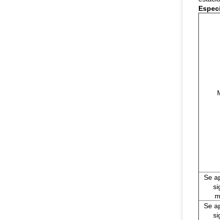
Especí
Se ap
si
m
Se ap
si