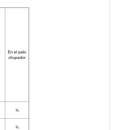
y
En el palo
chupador
¾
¾