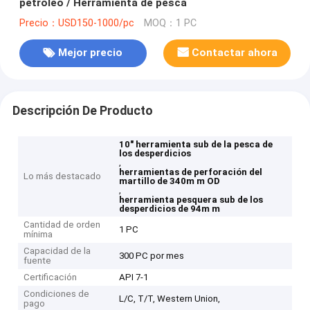
petróleo / Herramienta de pesca
Precio：USD150-1000/pc
MOQ：1 PC
Mejor precio
Contactar ahora
Descripción De Producto
10" herramienta sub de la pesca de
los desperdicios
,
herramientas de perforación del
Lo más destacado
martillo de 340m m OD
,
herramienta pesquera sub de los
desperdicios de 94m m
Cantidad de orden
1 PC
mínima
Capacidad de la
300 PC por mes
fuente
Certificación
API 7-1
Condiciones de
L/C, T/T, Western Union,
pago