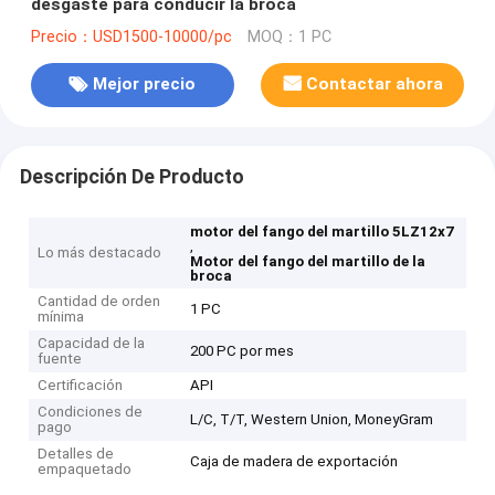
desgaste para conducir la broca
Precio：USD1500-10000/pc
MOQ：1 PC
Mejor precio
Contactar ahora
Descripción De Producto
motor del fango del martillo 5LZ12x7
,
Lo más destacado
Motor del fango del martillo de la
broca
Cantidad de orden
1 PC
mínima
Capacidad de la
200 PC por mes
fuente
Certificación
API
Condiciones de
L/C, T/T, Western Union, MoneyGram
pago
Detalles de
Caja de madera de exportación
empaquetado