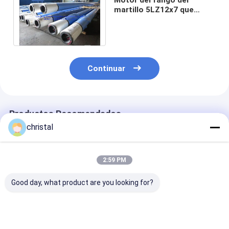
martillo 5LZ12x7 que
reduce el desgaste para
conducir la broca
Continuar
Productos Recomendados
christal
2:59 PM
Good day, what product are you looking for?
Tipo submarino de la
Submarino de la
Pantalla del f
válvula de la aleta de
válvula de control
del tubo de ta