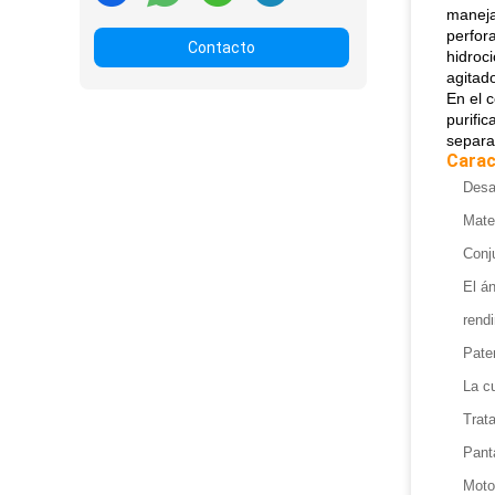
maneja
perfor
Contacto
hidroci
agitado
En el c
purifi
separac
Carac
Desa
Mater
Conju
El án
rendi
Paten
La cu
Trata
Pant
Moto