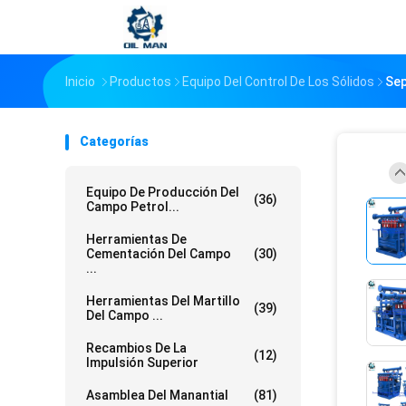
Inicio
Productos
Equipo Del Control De Los Sólidos
Sep
Categorías
Equipo De Producción Del
(36)
Campo Petrol...
Herramientas De
Cementación Del Campo
(30)
...
Herramientas Del Martillo
(39)
Del Campo ...
Recambios De La
(12)
Impulsión Superior
Asamblea Del Manantial
(81)