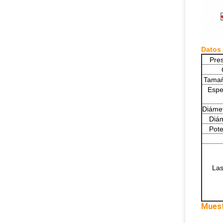
Datos 
Pres
Tamañ
Espec
Diámet
Diám
Pote
Las
Muest