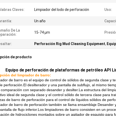
labras Claves:
Limpiador del lodo de perforación
Uso:
rantía:
Un año
Capaci
amaño De La
15-74 μm
Presió
paración:
saltar:
Perforación Rig Mud Cleaning Equipment
,
Equip
pción de producto
Equipo de perforación de plataformas de petróleo API Li
pción del limpiador de barro:
iador de barro es el equipo de control de sólidos de segunda clase y te
de perforación.El desilterador y una pantalla de subflujo, al mismo tie
n comparación con separado desander y desilter.La estructura del limpi
tivo ideal de segunda clase y el control sólido de tercera clase para trat
as de barro de perforación para el control de líquidos sólidos de perfo
piador de barro de perforación también se llama ensamblaje Desander y 
pantalla de flujo inferior.Los limpiadores de barro consisten en un pro
ación de hidrociclones montados sobre un agitador de esquisto para 