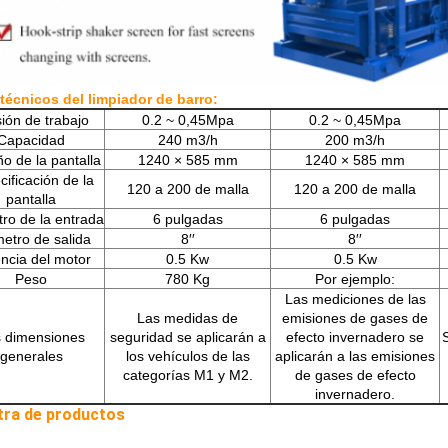
técnicos del limpiador de barro:
ión de trabajo
0.2 ~ 0,45Mpa
0.2 ~ 0,45Mpa
Capacidad
240 m3/h
200 m3/h
o de la pantalla
1240 × 585 mm
1240 × 585 mm
ificación de la
120 a 200 de malla
120 a 200 de malla
pantalla
ro de la entrada
6 pulgadas
6 pulgadas
etro de salida
8′′
8′′
ncia del motor
0.5 Kw
0.5 Kw
Peso
780 Kg
Por ejemplo:
Las mediciones de las
Las medidas de
emisiones de gases de
 dimensiones
seguridad se aplicarán a
efecto invernadero se
generales
los vehículos de las
aplicarán a las emisiones
categorías M1 y M2.
de gases de efecto
invernadero.
ra de productos