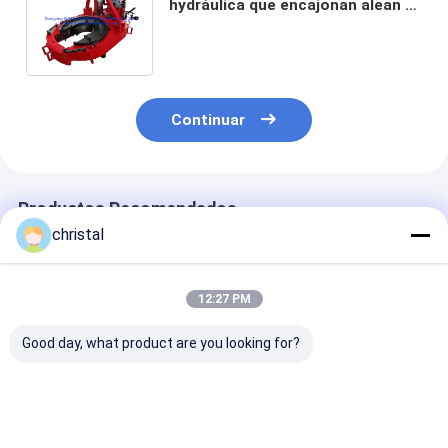
hydráulica que encajonan alean el
acero 20" para la perforación del
pozo de petróleo
Continuar
Productos Recomendados
christal
12:27 PM
Good day, what product are you looking for?
Especificación
Dos pinzas API 7K de
TEDA Hydrauli
hidráulica de Tong
la energía hydráulica
Power Tongs 
Alloy Steel API 7K del
de los cambios con el
6YB para el ap