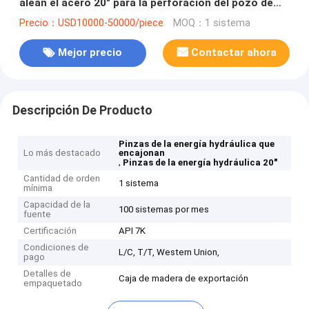
alean el acero 20" para la perforación del pozo de
petróleo
Precio：USD10000-50000/piece
MOQ：1 sistema
Mejor precio
Contactar ahora
Descripción De Producto
Pinzas de la energía hydráulica que
Lo más destacado
encajonan
,
Pinzas de la energía hydráulica 20"
Cantidad de orden
1 sistema
mínima
Capacidad de la
100 sistemas por mes
fuente
Certificación
API 7K
Condiciones de
L/C, T/T, Western Union,
pago
Detalles de
Caja de madera de exportación
empaquetado