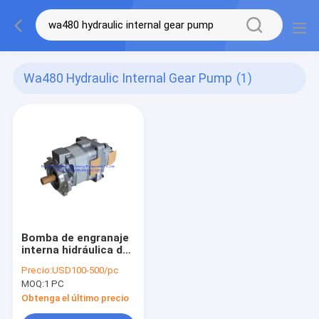
Wa480 Hydraulic Internal Gear Pump
(1)
Bomba de engranaje
interna hidráulica de
KOMATSU WA470
Precio:
USD100-500/pc
WA480 705-51-30820
MOQ:
1 PC
Obtenga el último precio