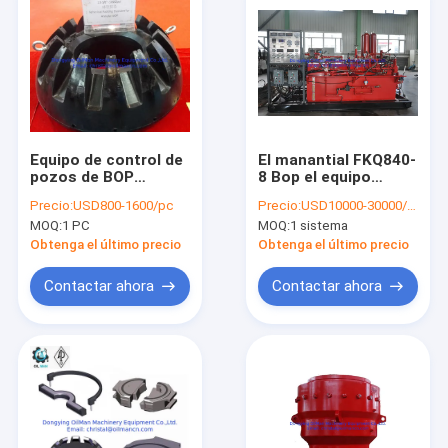
Equipo de control de
El manantial FKQ840-
pozos de BOP
8 Bop el equipo
esféricos, API 16A
3000Psi 380v 50Hz
Precio:
USD800-1600/pc
Precio:
USD10000-30000/set
Elemento de
del control bien
MOQ:
1 PC
MOQ:
1 sistema
embalaje BOP anular
Obtenga el último precio
Obtenga el último precio
Contactar ahora
Contactar ahora
Inicio
Productos
Sobre nosotros