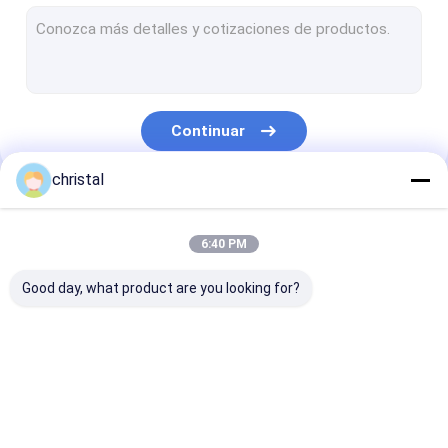
Recambios de la impulsión superior
Asamblea del manantial
Perforación manejando las herramientas
Continuar
Equipo del control de los sólidos
christal
Pinzas de la energía hydráulica
Nuestras Categorías
Componentes de la columna de sondeo
6:40 PM
Bomba de agua sumergible hidráulica
Good day, what product are you looking for?
Dientes del taladro del reemplazo
Bop bien el equipo del control
Equipo de
Herramientas de
Herramientas 
Pared que enyesa la máquina del espray
producción del
cementación del
martillo del c
campo petrolífero
campo petrolífero
petrolífero