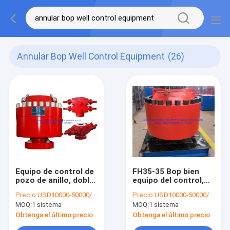
Annular Bop Well Control Equipment
(26)
Equipo de control de
FH35-35 Bop bien
pozo de anillo, doble
equipo del control,
ram bop de caucho.
impedimento de
Precio:
USD10000-50000/set
Precio:
USD10000-50000/set
escape anular de
MOQ:
1 sistema
MOQ:
1 sistema
7500 PSI
Obtenga el último precio
Obtenga el último precio