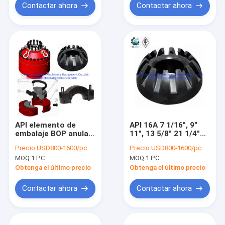
Contactar ahora
Contactar ahora
API elemento de
API 16A 7 1/16", 9"
embalaje BOP anular
11", 13 5/8" 21 1/4"
y empaquetadores
BOP anulado
Precio:
USD800-1600/pc
Precio:
USD800-1600/pc
BOP Ram Sellos
elemento de
MOQ:
1 PC
MOQ:
1 PC
superiores Sellos
embalaje esférico o
frontales Sellos de
cónico
Obtenga el último precio
Obtenga el último precio
cara
Contactar ahora
Contactar ahora