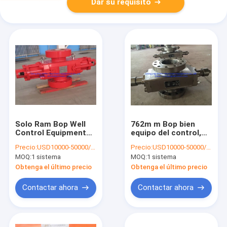
Dar su requisito
Solo Ram Bop Well
762m m Bop bien
Control Equipment
equipo del control,
FZ35-70 para la
impedimento de
Precio:
USD10000-50000/set
Precio:
USD10000-50000/set
perforación
escape de 5000psi A
MOQ:
1 sistema
MOQ:
1 sistema
petrolífera
Obtenga el último precio
Obtenga el último precio
Contactar ahora
Contactar ahora