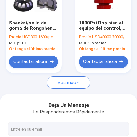
Visita a la fábrica
Control de Calidad
Shenkai/sello de
1000Psi Bop bien el
goma de Rongsheng
equipo del control,
Contacto
Ram Bop Well
30" sistema de
Precio:
USD800-1600/pc
Precio:
USD40000-70000/set
Control Equipment
perforación del
MOQ:
1 PC
MOQ:
1 sistema
FZ/2FZ
desviador
noticias
Obtenga el último precio
Obtenga el último precio
Solicitar una cotización
Contactar ahora
Contactar ahora
Vea más
Equipo de producción del campo petrolífero
Herramientas de cementación del campo petrolífero
Deja Un Mensaje
Le Responderemos Rápidamente
Herramientas del martillo del campo petrolífero
Recambios de la bomba de fango