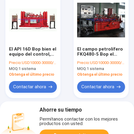
El API 16D Bop bien el
El campo petrolífero
equipo del control,
FKQ480-5 Bop el
21MPa Koomey Bop
equipo 34.5MPa Max
Precio:
USD10000-30000/set
Precio:
USD10000-30000/set
sistema de control
Working Pressure del
MOQ:
1 sistema
MOQ:
1 sistema
control bien
Obtenga el último precio
Obtenga el último precio
Contactar ahora
Contactar ahora
Ahorre su tiempo
Permítanos contactar con los mejores
productos con usted.